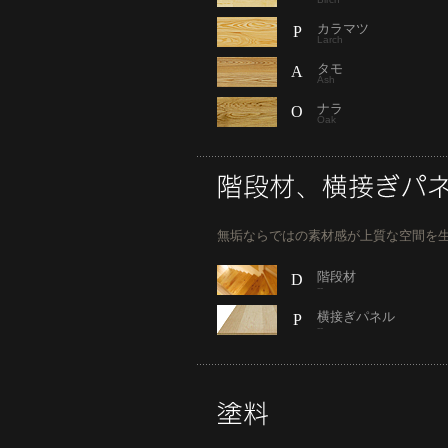
カラマツ
P
Larch
タモ
A
Ash
ナラ
O
Oak
無垢ならではの素材感が上質な空間を
階段材
D
--
横接ぎパネル
P
--