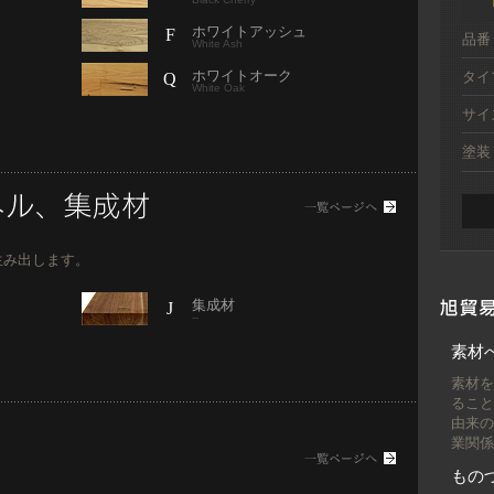
ホワイトアッシュ
F
品番
White Ash
ホワイトオーク
タイ
Q
2025/0
White Oak
サイ
塗装
2025/0
生み出します。
2024/1
集成材
J
--
素材
2024/1
素材
ること
由来
業関係
もの