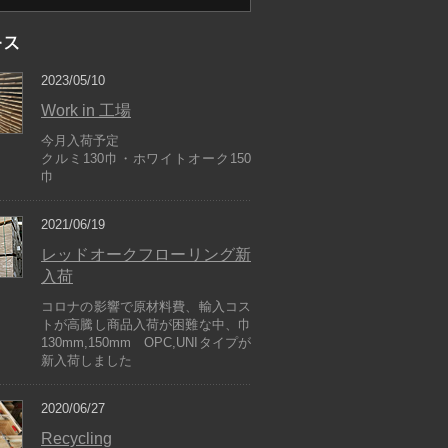
2023/05/10
Work in 工場
今月入荷予定
クルミ130巾・ホワイトオーク150
巾
2021/06/19
レッドオークフローリング新
入荷
コロナの影響で原材料費、輸入コス
トが高騰し商品入荷が困難な中、巾
130mm,150mm OPC,UNIタイプが
新入荷しました
2020/06/27
Recycling