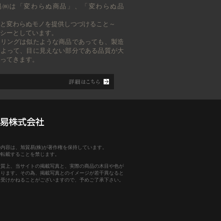
［夏期休業のお知らせ］ 誠に勝手
8/01
易㈱は「変わらぬ商品」、「変わらぬ品
ながら下記期間を夏期休業とさせ
ていただきます。ご不便をお掛け
と変わらぬモノを提供しつづけること～
しますが、何卒ご了承ください。
シーとしています。
2024年8月10日（土）- 15日
ーリングは似たような商品であっても、製造
（木）
によって、目に見えない部分である品質が大
ってきます。
［PRICE LIST 24-2］更新しまし
6/28
た。有効期限2024年12月末の最新
価格表をPDFにてご覧頂けます。
［PRICE LIST 24-1］更新しまし
2/16
た。有効期限2024年06月末の最新
価格表をPDFにてご覧頂けます。
[年末年始休業のお知らせ] 誠に勝
2/15
手ながら、下記期間を年末年始休
内容は、旭貿易(株)が著作権を保持しています。
で転載することを禁じます。
業とさせていただきます。ご不便
をお掛けしますが、何卒ご了承く
性質上、当サイトの掲載写真と、実際の商品の木目や色が
あります。その為、掲載写真とのイメージが若干異なると
ださい。 2023年12/30（土）-
は受けかねることがございますので、予めご了承下さい。
2024年1/4（木）
［夏期休業のお知らせ］ 誠に勝手
8/01
ながら下記期間を夏期休業とさせ
ていただきます。ご不便をお掛け