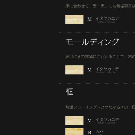
床に合わせて、壁・天井にも無垢羽目
イタヤカエデ
M
Painted Maple
細部にまで本物にこだわることで、木
イタヤカエデ
M
Painted Maple
無垢フローリングへとつながるその一
イタヤカエデ
M
Painted Maple
カバ
B
Birch