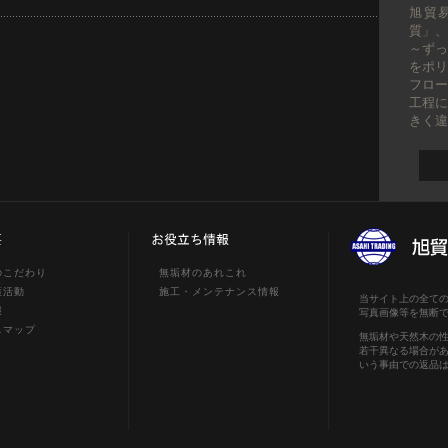
2024/0
旭貿
質」、
～ずっ
をポリ
フロ
工程
きく違
2024/0
2023/1
のこだわり
無垢材のあれこれ
2023/1
護活動
施工・メンテナンス情報
当サイト上の全ての
報
写真画像等を無断
スマップ
無垢材や天然木の
若干異なる場合が
いう事由での返品
2023/0