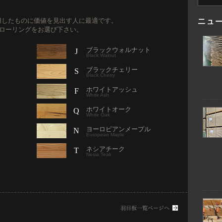
用したものに価値を見出す人に最適です。
フローリングをお選び下さい。
ブラックウォルナット
J
Black Walnut
ブラックチェリー
S
Black Cherry
ホワイトアッシュ
F
White Ash
ホワイトオーク
Q
White Oak
ヨーロピアンメープル
N
European Maple
ネシアチーク
T
Nesia Teak