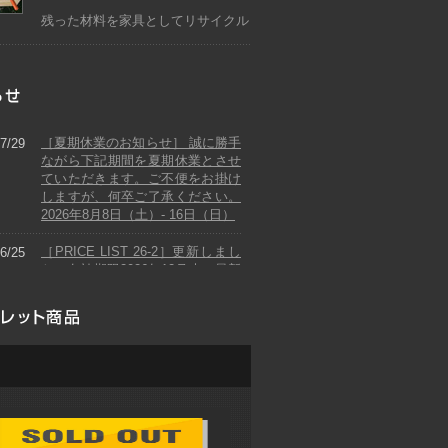
残った材料を家具としてリサイクル
［夏期休業のお知らせ］ 誠に勝手
7/29
ながら下記期間を夏期休業とさせ
ていただきます。ご不便をお掛け
しますが、何卒ご了承ください。
2026年8月8日（土）- 16日（日）
［PRICE LIST 26-2］更新しまし
6/25
た。有効期限2026年12月末の最新
価格表をPDFにてご覧頂けます。
［PRICE LIST 26-1］更新しまし
2/15
た。有効期限2026年06月末の最新
価格表をPDFにてご覧頂けます。
[年末年始休業のお知らせ] 誠に勝
2/10
手ながら、下記期間を年末年始休
業とさせていただきます。ご不便