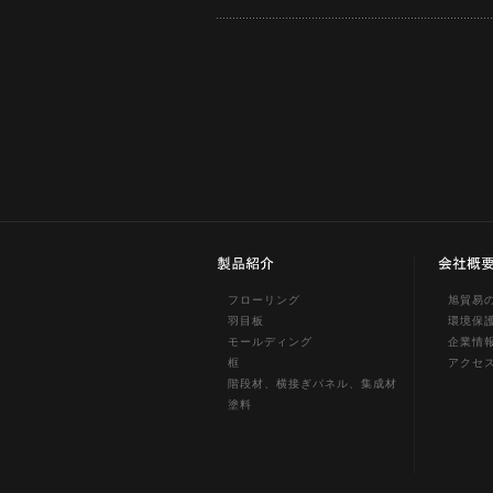
フローリング
旭貿易
羽目板
環境保
モールディング
企業情
框
アクセ
階段材、横接ぎパネル、集成材
塗料