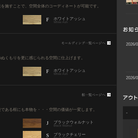
板を施すことで、空間全体のコーディネートが可能です。
ホワイトアッシュ
F
White Ash
2026/0
のぬくもりを更に感じられる空間に仕上げます。
ホワイトアッシュ
F
White Ash
2026/0
2025/1
段である框にも本物を・・・空間の価値が一変します。
-
ブラックウォルナット
2025/1
J
Black Walnut
ブラックチェリー
S
Black Cherry