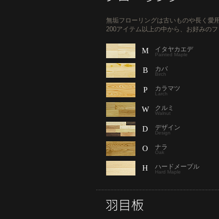
無垢フローリングは古いものや長く愛
200アイテム以上の中から、お好みの
イタヤカエデ
M
Painted Maple
カバ
B
Birch
カラマツ
P
Larch
クルミ
W
Walnut
デザイン
D
Design
ナラ
O
Oak
ハードメープル
H
Hard Maple