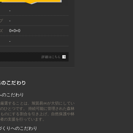
をお掛けしますが、何卒ご了承く
ださい。 2025年12/27（土）-
-
2026年1/4（日）
プ
-
［夏期休業のお知らせ］ 誠に勝手
8/06
ながら下記期間を夏期休業とさせ
ズ
0×0×0
ていただきます。ご不便をお掛け
しますが、何卒ご了承ください。
-
2025年8月9日（土）- 17日（日）
［PRICE LIST 25-2］更新しまし
6/26
た。有効期限2025年06月末の最新
価格表をPDFにてご覧頂けます。
［PRICE LIST 25-1］更新しまし
2/19
た。有効期限2025年06月末の最新
価格表をPDFにてご覧頂けます。
へのこだわり
[年末年始休業のお知らせ] 誠に勝
2/03
を厳選することは、旭貿易㈱が大切にしてい
手ながら、下記期間を年末年始休
のひとつです。 持続可能に管理された森林
業とさせていただきます。ご不便
のものにする割合を引き上げ、自然保護や林
をお掛けしますが、何卒ご了承く
者の支援を行っています。
ださい。 2024年12/28（土）-
2025年1/5（日）
づくりへのこだわり