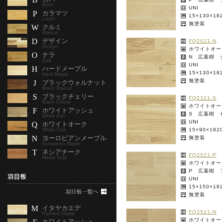
Birch
UNI
P
カラマツ
15×130×1
Larch
無塗装
W
クルミ
Walnut
D
デザイン
FQ2021-N
Design
ホワイトオー
O
ナラ
N 広葉樹 
Oak
UNI
H
ハードメープル
15×130×1
Hard Maple
無塗装
J
ブラックウォルナット
Black Walnut
S
ブラックチェリー
FQ2321-S
Black Cherry
ホワイトオー
F
ホワイトアッシュ
S 広葉樹 
White Ash
UNI
Q
ホワイトオーク
White Oak
15×90×18
N
ヨーロピアンメープル
無塗装
European Maple
T
ネシアチーク
FQ2521-P
Nesia Teak
ホワイトオー
P 広葉樹 
UNI
15×150×1
無塗装
M
イタヤカエデ
FQ2521-N
Painted Maple
ホワイトオー
ホワイトアッシュ