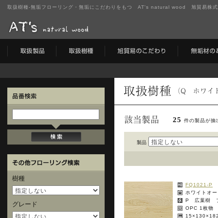
取扱樹種-無垢フローリング・無垢にこだわりをもつ AT's natural wood 旭貿易株
25
件の製品が抽
製品
樹種
FQ1021-P
ホワイトオー
P 広葉樹 
グレード
OPC 1枚物
15×130×1