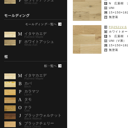
F
White Ash
N 広葉樹 
UNI
15×150×1
無塗装
FQ2521V-S
ホワイトオー
M
イタヤカエデ
S 広葉樹 
Painted Maple
UNI（V溝）
F
ホワイトアッシュ
White Ash
15×150×1
無塗装
M
イタヤカエデ
Painted Maple
B
カバ
Birch
P
カラマツ
Larch
A
タモ
Ash
O
ナラ
Oak
J
ブラックウォルナット
Black Walnut
S
ブラックチェリー
Black Cherry