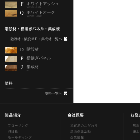
F
ホワイトアッシュ
White Ash
Q
ホワイトオーク
White Oak
D
階段材
--
P
横接ぎパネル
--
J
集成材
--
フローリング
旭貿易のこだわり
無垢
羽目板
環境保護活動
施工
モールディング
企業情報