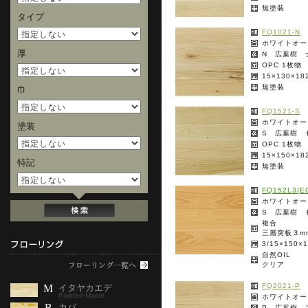
無塗装
タイプ
FQ1021-N
ホワイトオー
厚
N 広葉樹 
OPC 1枚物
15×130×1
無塗装
巾
FQ1521-S
ホワイトオー
塗装
S 広葉樹 
OPC 1枚物
15×150×1
特記
無塗装
FQ152L3(E
ホワイトオー
S 広葉樹 
複合
三層突板３m
3/15×150
自然OIL
クリア
FQ2021-P
M
イタヤカエデ
Painted Maple
ホワイトオー
B
カバ
P 広葉樹 