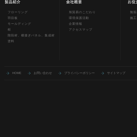
フローリング
旭貿易のこだわり
無垢
羽目板
環境保護活動
施工
モールディング
企業情報
框
アクセスマップ
階段材、横接ぎパネル、集成材
塗料
HOME
お問い合わせ
プライバシーポリシー
サイトマップ