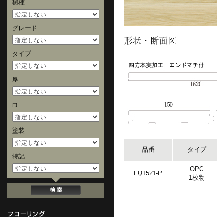
樹種
グレード
タイプ
厚
巾
塗装
品番
タイプ
特記
OPC
FQ1521-P
1枚物