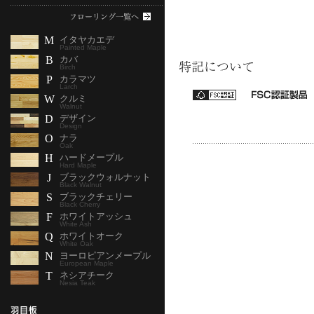
M
イタヤカエデ
Painted Maple
B
カバ
Birch
P
カラマツ
Larch
W
クルミ
Walnut
D
デザイン
Design
O
ナラ
Oak
H
ハードメープル
Hard Maple
J
ブラックウォルナット
Black Walnut
S
ブラックチェリー
Black Cherry
F
ホワイトアッシュ
White Ash
Q
ホワイトオーク
White Oak
N
ヨーロピアンメープル
European Maple
T
ネシアチーク
Nesia Teak