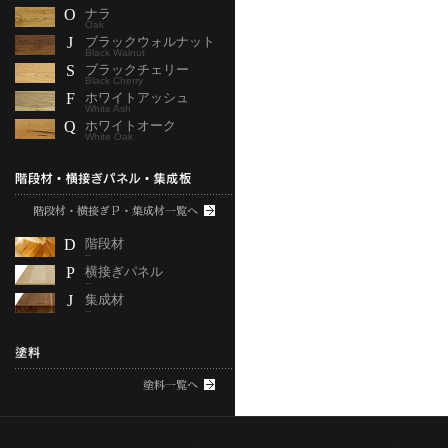
O
ナラ
Oak
J
ブラックウォルナット
Black Walnut
S
ブラックチェリー
Black Cherry
F
ホワイトアッシュ
White Ash
Q
ホワイトオーク
White Oak
D
階段材
--
P
横接ぎパネル
--
J
集成材
--