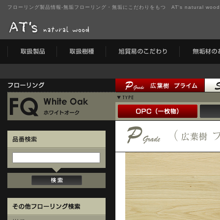
フローリング製品情報-無垢フローリング・無垢にこだわりをもつ AT's natural wo